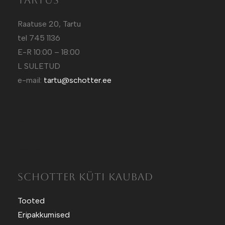
Tartus
Raatuse 20, Tartu
tel 745 1136
E-R 10:00 – 18:00
L SULETUD
e-mail:
tartu@schotter.ee
Kütt.ee
Sotuland T-Särgid
Sotuland T-shirts
SCHOTTER KÜTI KAUBAD
Tooted
Eripakkumised