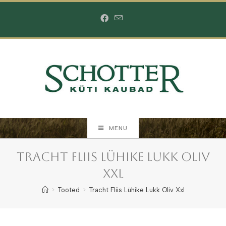
Skip
to
content
MENU
Tracht Fliis Lühike Lukk Oliv
Xxl
>
Tooted
>
Tracht Fliis Lühike Lukk Oliv Xxl