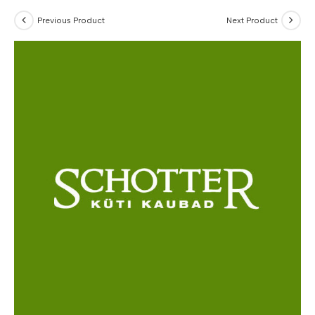
Previous Product
Next Product