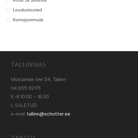
Kodu Ja Sisustus
Loodustooted
Komisjonimüük
Tallinnas
Mustamäe tee 54, Tallinn
tel 655 0295
E-R 10:00 – 18:00
L SULETUD
e-mail:
tallinn@schotter.ee