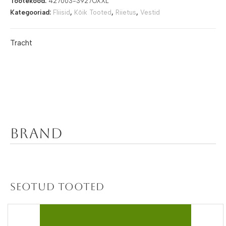
Tootekood:
427003-3927OXXL
Kategooriad:
Fliisid
,
Kõik Tooted
,
Riietus
,
Vestid
Tracht
Brand
Seotud tooted