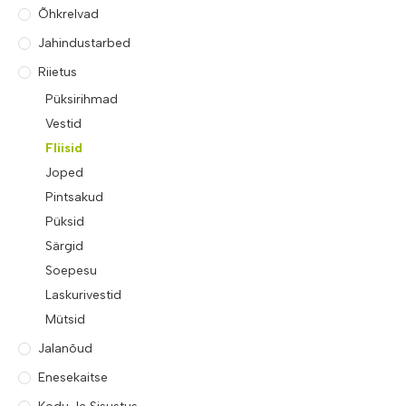
Õhkrelvad
Jahindustarbed
Riietus
Püksirihmad
Vestid
Fliisid
Joped
Pintsakud
Püksid
Särgid
Soepesu
Laskurivestid
Mütsid
Jalanõud
Enesekaitse