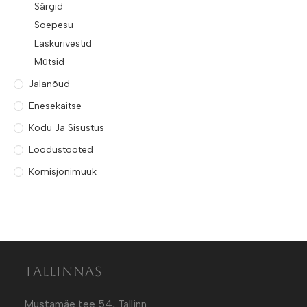
Särgid
Soepesu
Laskurivestid
Mütsid
Jalanõud
Enesekaitse
Kodu Ja Sisustus
Loodustooted
Komisjonimüük
Tallinnas
Mustamäe tee 54, Tallinn