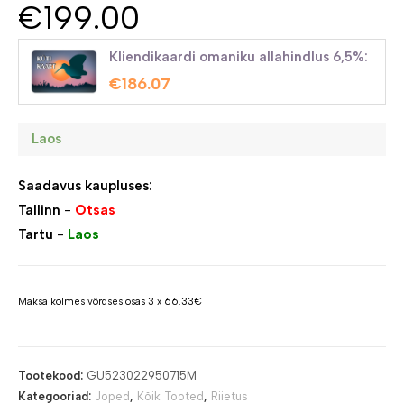
€
199.00
Kliendikaardi omaniku allahindlus 6,5%:
€
186.07
Laos
Saadavus kaupluses:
Tallinn
-
Otsas
Tartu
-
Laos
Maksa kolmes võrdses osas 3 x 66.33€
Tootekood:
GU523022950715M
Kategooriad:
Joped
,
Kõik Tooted
,
Riietus