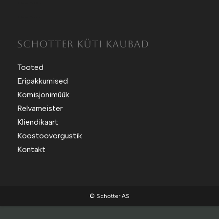
Sotuland T-Särgid
Sotuland T-shirts
SCHOTTER KÜTI KAUBAD
Tooted
Eripakkumised
Komisjonimüük
Relvameister
Kliendikaart
Koostoovorgustik
Kontakt
© Schotter AS