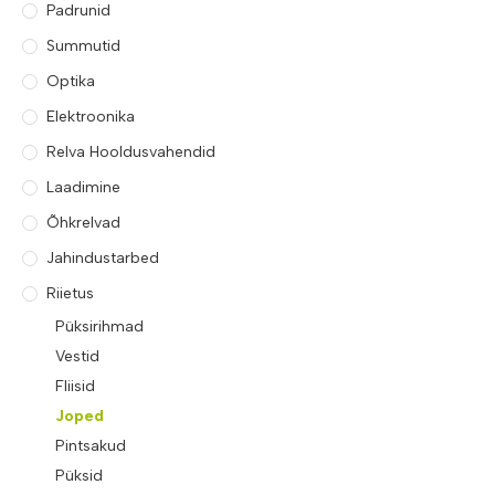
Padrunid
Summutid
Optika
Elektroonika
Relva Hooldusvahendid
Laadimine
Õhkrelvad
Jahindustarbed
Riietus
Püksirihmad
Vestid
Fliisid
Joped
Pintsakud
Püksid