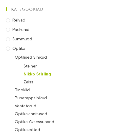
Kategooriad
Relvad
Padrunid
Summutid
Optika
Optilised Sihikud
Steiner
Nikko Stirling
Zeiss
Binoklid
Punatäppsihikud
Vaatetorud
Optikakinnitused
Optika Aksessuaarid
Optikakatted