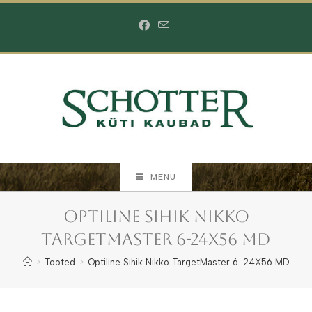
Skip
to
content
MENU
Optiline Sihik Nikko
TargetMaster 6-24X56 MD
>
Tooted
>
Optiline Sihik Nikko TargetMaster 6-24X56 MD