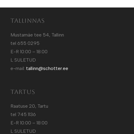
Tallinnas
Mustamäe tee 54, Tallinn
tel 655 0295
E-R 10:00 – 18:00
L SULETUD
e-mail:
tallinn@schotter.ee
Tartus
Raatuse 20, Tartu
tel 745 1136
E-R 10:00 – 18:00
L SULETUD