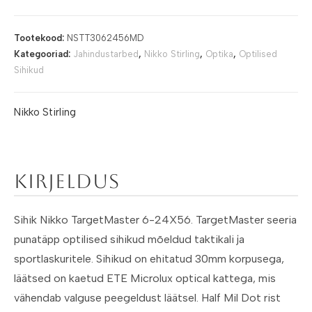
Tootekood:
NSTT3062456MD
Kategooriad:
Jahindustarbed
,
Nikko Stirling
,
Optika
,
Optilised
Sihikud
Nikko Stirling
Kirjeldus
Sihik Nikko TargetMaster 6-24X56. TargetMaster seeria
punatäpp optilised sihikud mõeldud taktikali ja
sportlaskuritele. Sihikud on ehitatud 30mm korpusega,
läätsed on kaetud ETE Microlux optical kattega, mis
vähendab valguse peegeldust läätsel. Half Mil Dot rist