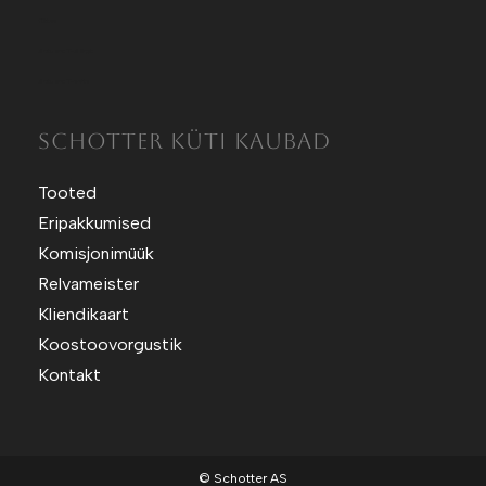
Kütt.ee
Sotuland T-Särgid
Sotuland T-shirts
SCHOTTER KÜTI KAUBAD
Tooted
Eripakkumised
Komisjonimüük
Relvameister
Kliendikaart
Koostoovorgustik
Kontakt
© Schotter AS