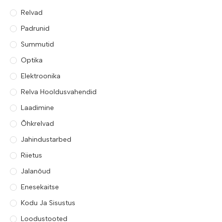
Relvad
Padrunid
Summutid
Optika
Elektroonika
Relva Hooldusvahendid
Laadimine
Õhkrelvad
Jahindustarbed
Riietus
Jalanõud
Enesekaitse
Kodu Ja Sisustus
Loodustooted