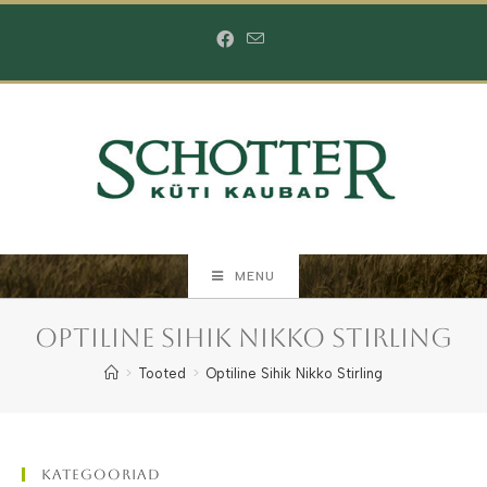
Skip
to
content
MENU
Optiline Sihik Nikko Stirling
>
Tooted
>
Optiline Sihik Nikko Stirling
Kategooriad