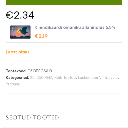
€
2.34
Kliendikaardi omaniku allahindlus 6,5%:
€
2.19
Laost otsas
Tootekood:
C613110GSA10
Kategooriad:
22-250 REM
,
Kõik Tooted
,
Laskemoon Vintrelvale
,
Padrunid
Seotud tooted