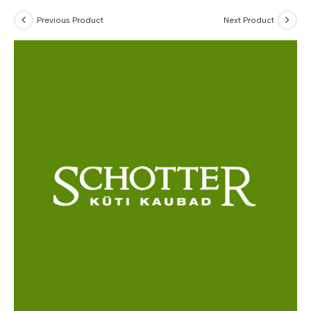
Previous Product
Next Product