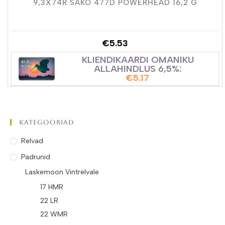
9,3X74R SAKO 477D POWERHEAD 16,2 G
€
5.53
KLIENDIKAARDI OMANIKU
ALLAHINDLUS 6,5%:
€
5.17
Kategooriad
Relvad
Padrunid
Laskemoon Vintrelvale
17 HMR
22 LR
22 WMR