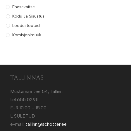
Enesekaitse
Kodu Ja Sisustus
Loodustooted
Komisjonimüük
Tallinnas
Mustamäe tee 54, Tallinn
tel 655 0295
E-R 10:00 – 18:00
L SULETUD
e-mail:
tallinn@schotter.ee