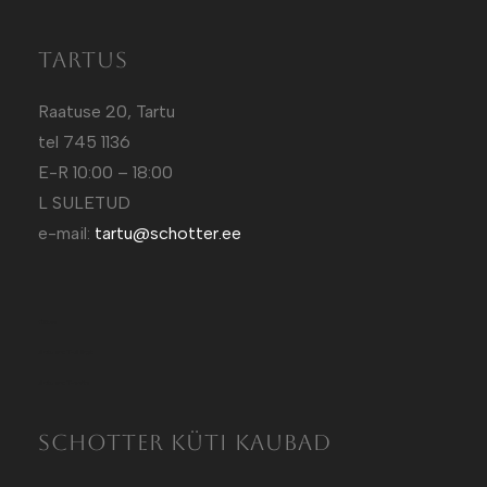
Tartus
Raatuse 20, Tartu
tel 745 1136
E-R 10:00 – 18:00
L SULETUD
e-mail:
tartu@schotter.ee
Kütt.ee
Sotuland T-Särgid
Sotuland T-shirts
SCHOTTER KÜTI KAUBAD