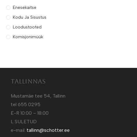
Enesekaitse
Kodu Ja Sisustus
Loodustooted
Komisjonimüük
Tallinnas
Mustamäe tee 54, Tallinn
tel 655 0295
E-R 10:00 – 18:00
L SULETUD
e-mail:
tallinn@schotter.ee