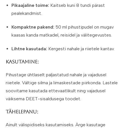
Pikaajaline toime:
Kaitseb kuni 8 tundi pärast
pealekandmist.
Kompaktne pakend:
50 ml pihustipudel on mugav
kaasas kanda matkadel, reisidel ja välitegevustes.
Lihtne kasutada:
Kergesti nahale ja riietele kantav.
Kasutamine:
Pihustage ühtlaselt paljastatud nahale ja vajadusel
riietele. Vältige silma ja limaskestade piirkonda. Lastele
soovitame kasutada ettevaatlikult ning vajadusel
väiksema DEET-sisaldusega toodet.
Tähelepanu:
Ainult välispidiseks kasutamiseks. Ärge kasutage