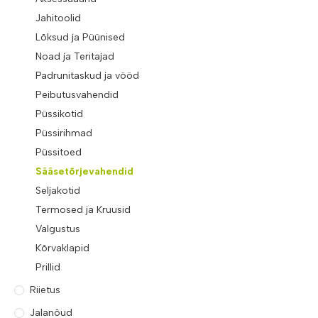
Jahitoolid
Lõksud ja Püünised
Noad ja Teritajad
Padrunitaskud ja vööd
Peibutusvahendid
Püssikotid
Püssirihmad
Püssitoed
Sääsetõrjevahendid
Seljakotid
Termosed ja Kruusid
Valgustus
Kõrvaklapid
Prillid
Riietus
Jalanõud