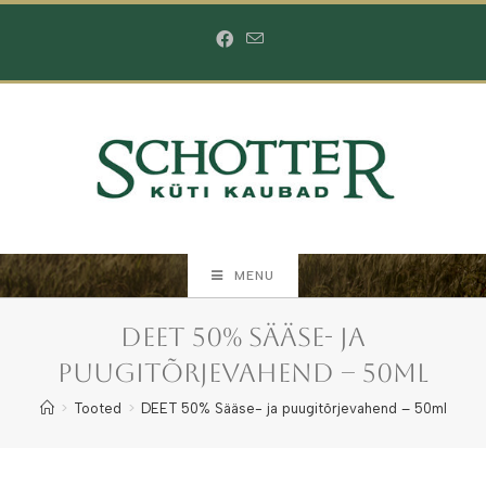
Skip
to
content
MENU
DEET 50% Sääse- ja
puugitõrjevahend – 50ml
>
Tooted
>
DEET 50% Sääse- ja puugitõrjevahend – 50ml