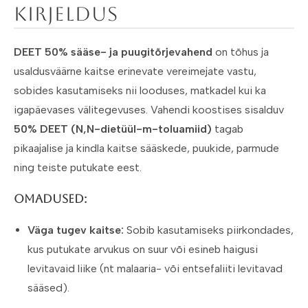
Kirjeldus
DEET 50% sääse- ja puugitõrjevahend
on tõhus ja
usaldusväärne kaitse erinevate vereimejate vastu,
sobides kasutamiseks nii looduses, matkadel kui ka
igapäevases välitegevuses. Vahendi koostises sisalduv
50% DEET (N,N-dietüül-m-toluamiid)
tagab
pikaajalise ja kindla kaitse sääskede, puukide, parmude
ning teiste putukate eest.
Omadused:
Väga tugev kaitse:
Sobib kasutamiseks piirkondades,
kus putukate arvukus on suur või esineb haigusi
levitavaid liike (nt malaaria- või entsefaliiti levitavad
sääsed).