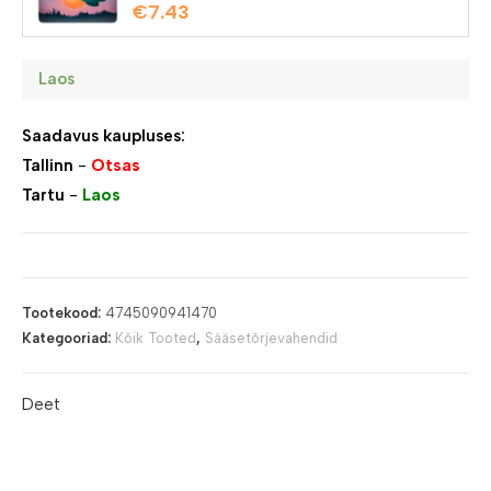
€
7.43
Laos
Saadavus kaupluses:
Tallinn
-
Otsas
Tartu
-
Laos
Tootekood:
4745090941470
Kategooriad:
Kõik Tooted
,
Sääsetõrjevahendid
Deet