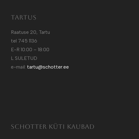
Tartus
Raatuse 20, Tartu
tel 745 1136
E-R 10:00 – 18:00
L SULETUD
e-mail:
tartu@schotter.ee
Kütt.ee
Sotuland T-Särgid
Sotuland T-shirts
SCHOTTER KÜTI KAUBAD