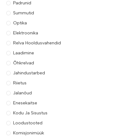
Padrunid
Summutid
Optika
Elektroonika
Relva Hooldusvahendid
Laadimine
Õhkrelvad
Jahindustarbed
Riietus
Jalanõud
Enesekaitse
Kodu Ja Sisustus
Loodustooted
Komisjonimüük