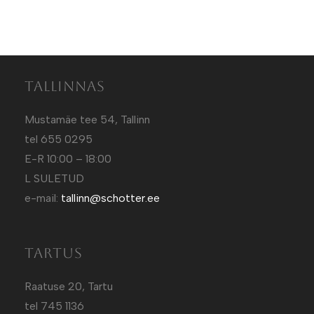
Tallinnas
Mustamäe tee 54, Tallinn
tel 655 0295
E-R 10:00 – 18:00
L SULETUD
e-mail:
tallinn@schotter.ee
Tartus
Raatuse 20, Tartu
tel 745 1136