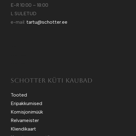
E-R 10:00 – 18:00
L SULETUD
e-mail:
tartu@schotter.ee
Kütt.ee
Sotuland T-Särgid
Sotuland T-shirts
SCHOTTER KÜTI KAUBAD
Tooted
Eripakkumised
Komisjonimüük
Relvameister
Kliendikaart