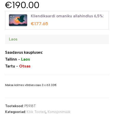
€
190.00
Kliendikaardi omaniku allahindlus 6,5%:
€
177.65
Laos
Saadavus kaupluses:
Tallinn
-
Laos
Tartu
-
Otsas
Maksa kolmes võrdses osas 3 x 63.33€
Tootekood:
P5918T
Kategooriad:
Kõik Tooted
,
Komisjonimüük