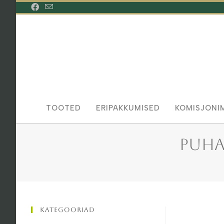
Skip
to
content
TOOTED
ERIPAKKUMISED
KOMISJONI
Puha
Kategooriad