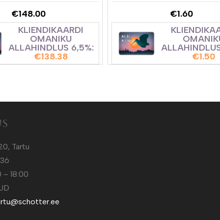
€
148.00
€
1.60
KLIENDIKAARDI
KLIENDIKA
OMANIKU
OMANIK
ALLAHINDLUS 6,5%:
ALLAHINDLUS
€
138.38
€
1.50
us
Kütt.ee
Sotuland T-Särgid
20, Tartu
Sotuland T-shirts
136
 – 18:00
TUD
artu@schotter.ee