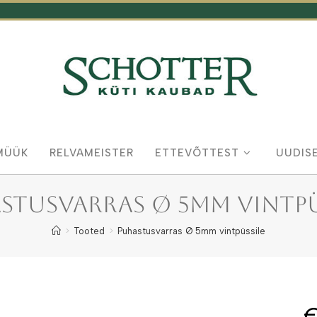
MÜÜK
RELVAMEISTER
ETTEVÕTTEST
UUDIS
stusvarras Ø 5mm vintpü
>
Tooted
>
Puhastusvarras Ø 5mm vintpüssile