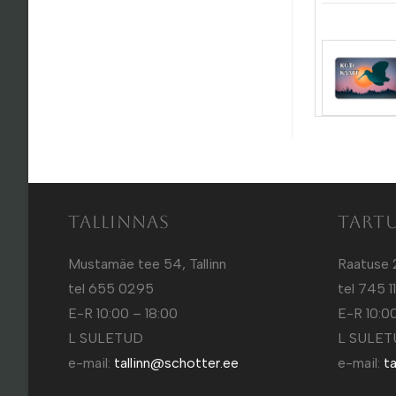
Tallinnas
Tart
Mustamäe tee 54, Tallinn
Raatuse 
tel 655 0295
tel 745 1
E-R 10:00 – 18:00
E-R 10:00
L SULETUD
L SULE
e-mail:
tallinn@schotter.ee
e-mail:
t