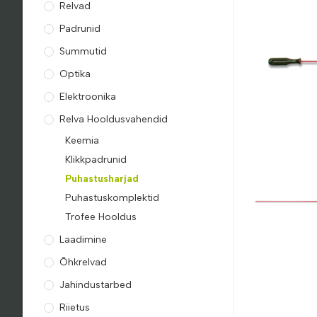
Relvad
Padrunid
Summutid
Optika
Elektroonika
Relva Hooldusvahendid
Keemia
Klikkpadrunid
Puhastusharjad
Puhastuskomplektid
Trofee Hooldus
Laadimine
Õhkrelvad
Jahindustarbed
Riietus