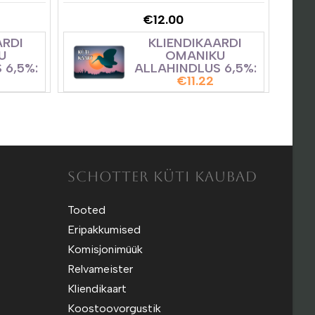
€
12.00
ARDI
KLIENDIKAARDI
U
OMANIKU
 6,5%:
ALLAHINDLUS 6,5%:
€
11.22
SCHOTTER KÜTI KAUBAD
Tooted
Eripakkumised
Komisjonimüük
Relvameister
Kliendikaart
Koostoovorgustik