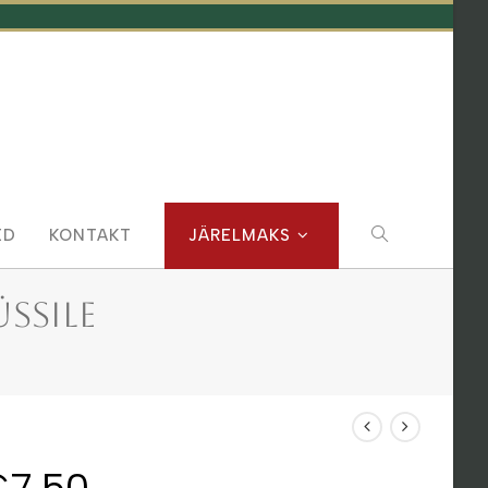
TOGGLE
ED
KONTAKT
JÄRELMAKS
WEBSITE
ssile
SEARCH
€
7.50