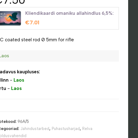
Kliendikaardi omaniku allahindlus 6,5%:
€
7.01
C coated steel rod Ø 5mm for rifle
Laos
adavus kaupluses:
llinn
-
Laos
rtu
-
Laos
otekood:
96A/5
tegooriad:
Jahindustarbed
,
Puhastusharjad
,
Relva
oldusvahendid