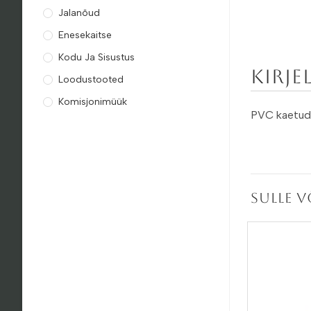
Jalanõud
Enesekaitse
Kodu Ja Sisustus
Kirje
Loodustooted
Komisjonimüük
PVC kaetud 
Sulle 