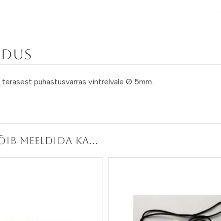
ldus
terasest puhastusvarras vintrelvale Ø 5mm.
võib meeldida ka…