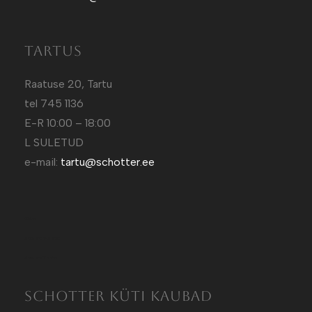
Tartus
Raatuse 20, Tartu
tel 745 1136
E-R 10:00 – 18:00
L SULETUD
e-mail:
tartu@schotter.ee
Kütt.ee
Sotuland T-Särgid
Sotuland T-shirts
SCHOTTER KÜTI KAUBAD