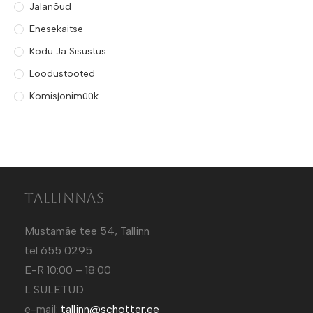
Jalanõud
Enesekaitse
Kodu Ja Sisustus
Loodustooted
Komisjonimüük
Tallinnas
Mustamäe tee 54, Tallinn
tel 655 0295
E-R 10:00 – 18:00
L SULETUD
e-mail:
tallinn@schotter.ee