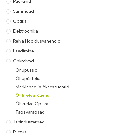
Padrunid
Summutid
Optika
Elektroonika
Relva Hooldusvahendid
Laadimine
Õhkrelvad
Õhupüssid
Õhupüstolid
Märklehed ja Aksessuaarid
Õhkrelva Kuulid
Õhkrelva Optika
Tagavaraosad
Jahindustarbed
Riietus