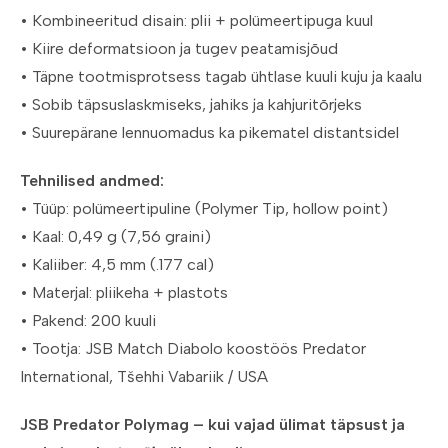
• Kombineeritud disain: plii + polümeertipuga kuul
• Kiire deformatsioon ja tugev peatamisjõud
• Täpne tootmisprotsess tagab ühtlase kuuli kuju ja kaalu
• Sobib täpsuslaskmiseks, jahiks ja kahjuritõrjeks
• Suurepärane lennuomadus ka pikematel distantsidel
Tehnilised andmed:
• Tüüp: polümeertipuline (Polymer Tip, hollow point)
• Kaal: 0,49 g (7,56 graini)
• Kaliiber: 4,5 mm (.177 cal)
• Materjal: pliikeha + plastots
• Pakend: 200 kuuli
• Tootja: JSB Match Diabolo koostöös Predator
International, Tšehhi Vabariik / USA
JSB Predator Polymag – kui vajad ülimat täpsust ja