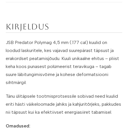
Kirjeldus
JSB Predator Polymag 4,5 mm (.177 cal) kuulid on
loodud laskuritele, kes vajavad suurepärast täpsust ja
erakordset peatamisjõudu. Kuuli unikaalne ehitus – pliist
keha koos punasest polümeerist teravikuga – tagab
suure läbitungimisvõime ja kohese deformatsiooni
sihtmärgil.
Tänu ülitäpsele tootmisprotsessile sobivad need kuulid
eriti hästi väikeloomade jahiks ja kahjuritõrjeks, pakkudes
nii täpsust kui ka efektiivset energiasiiret tabamisel.
Omadused: