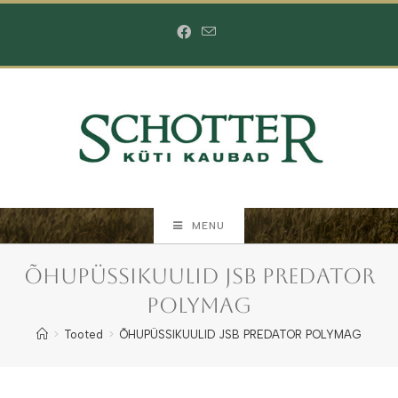
Skip
to
content
MENU
ÕHUPÜSSIKUULID JSB PREDATOR
POLYMAG
>
Tooted
>
ÕHUPÜSSIKUULID JSB PREDATOR POLYMAG