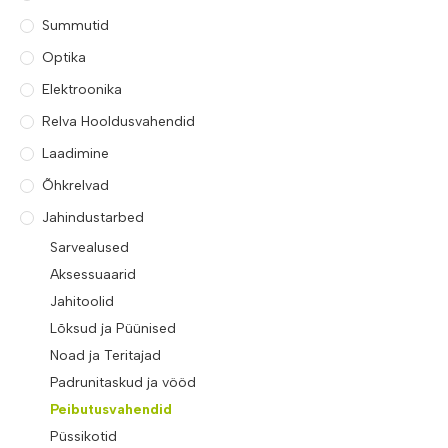
Summutid
Optika
Elektroonika
Relva Hooldusvahendid
Laadimine
Õhkrelvad
Jahindustarbed
Sarvealused
Aksessuaarid
Jahitoolid
Lõksud ja Püünised
Noad ja Teritajad
Padrunitaskud ja vööd
Peibutusvahendid
Püssikotid