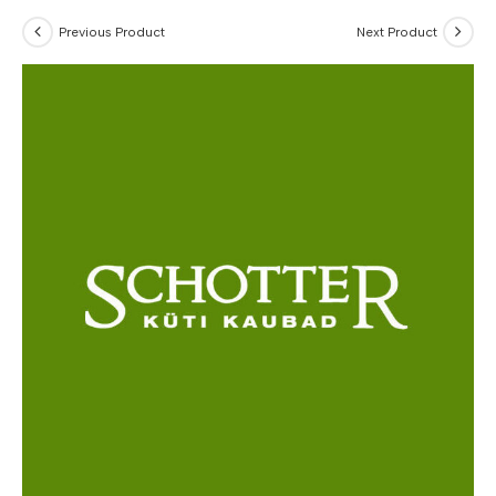
Previous Product
Next Product