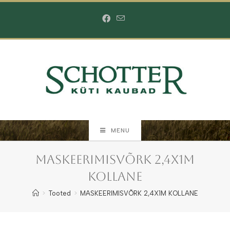
Skip
to
content
MENU
MASKEERIMISVÕRK 2,4X1M
KOLLANE
>
Tooted
>
MASKEERIMISVÕRK 2,4X1M KOLLANE