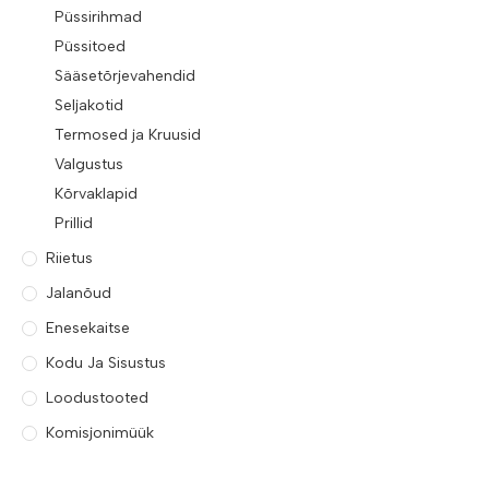
Püssirihmad
Püssitoed
Sääsetõrjevahendid
Seljakotid
Termosed ja Kruusid
Valgustus
Kõrvaklapid
Prillid
Riietus
Jalanõud
Enesekaitse
Kodu Ja Sisustus
Loodustooted
Komisjonimüük