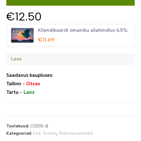
€
12.50
Kliendikaardi omaniku allahindlus 6,5%:
€
11.69
Laos
Saadavus kaupluses:
Tallinn
-
Otsas
Tartu
-
Laos
Tootekood:
CS005-B
Kategooriad:
Kõik Tooted
,
Peibutusvahendid