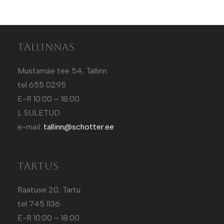
Tallinnas
Mustamäe tee 54, Tallinn
tel 655 0295
E-R 10:00 – 18:00
L SULETUD
e-mail:
tallinn@schotter.ee
Tartus
Raatuse 20, Tartu
tel 745 1136
E-R 10:00 – 18:00