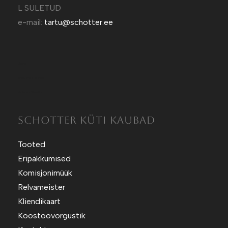
L SULETUD
e-mail:
tartu@schotter.ee
Kütt.ee
Sotuland T-Särgid
Sotuland T-shirts
SCHOTTER KÜTI KAUBAD
Tooted
Eripakkumised
Komisjonimüük
Relvameister
Kliendikaart
Koostoovorgustik