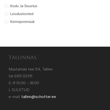
Kodu Ja Sisustus
Loodustooted
Komisjonimüük
Tallinnas
Mustamäe tee 54, Tallinn
tel 655 0295
E-R 10:00 – 18:00
L SULETUD
e-mail:
tallinn@schotter.ee