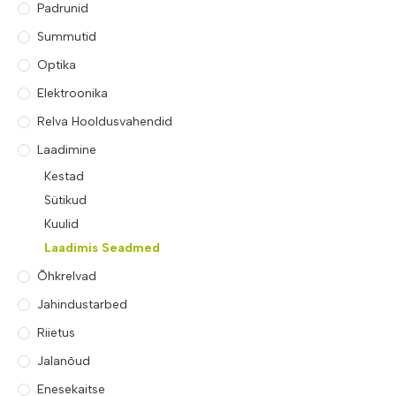
Padrunid
Summutid
Optika
Elektroonika
Relva Hooldusvahendid
Laadimine
Kestad
Sütikud
Kuulid
Laadimis Seadmed
Õhkrelvad
Jahindustarbed
Riietus
Jalanõud
Enesekaitse