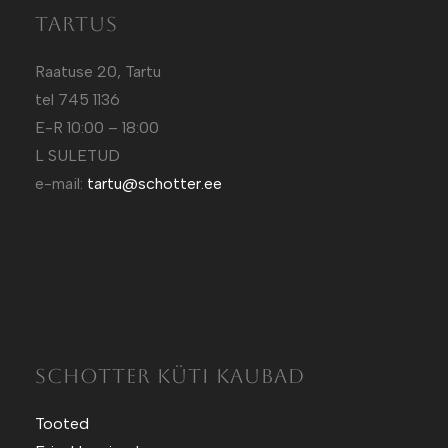
Tartus
Raatuse 20, Tartu
tel 745 1136
E-R 10:00 – 18:00
L SULETUD
e-mail:
tartu@schotter.ee
Kütt.ee
Sotuland T-Särgid
Sotuland T-shirts
SCHOTTER KÜTI KAUBAD
Tooted