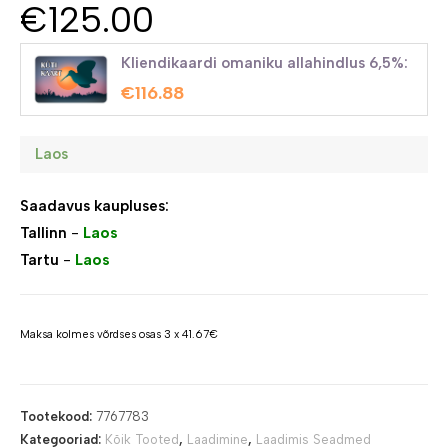
€
125.00
Kliendikaardi omaniku allahindlus 6,5%:
€
116.88
Laos
Saadavus kaupluses:
Tallinn
-
Laos
Tartu
-
Laos
Maksa kolmes võrdses osas 3 x 41.67€
Tootekood:
7767783
Kategooriad:
Kõik Tooted
,
Laadimine
,
Laadimis Seadmed