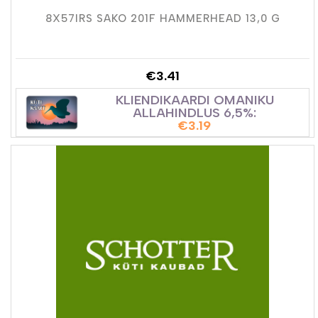
8X57IRS SAKO 201F HAMMERHEAD 13,0 G
€
3.41
KLIENDIKAARDI OMANIKU
ALLAHINDLUS 6,5%:
€
3.19