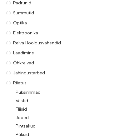
Padrunid
Summutid
Optika
Elektroonika
Relva Hooldusvahendid
Laadimine
Õhkrelvad
Jahindustarbed
Riietus
Püksirihmad
Vestid
Fliisid
Joped
Pintsakud
Püksid