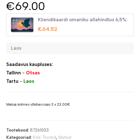
€
69.00
Kliendikaardi omaniku allahindlus 6,5%:
€
64.52
Laos
Saadavus kaupluses:
Tallinn
-
Otsas
Tartu
-
Laos
Maksa kolmes võrdses osas 3 x 23.00€
Tootekood:
87261003
Kategooriad:
Kõik Tooted
,
Mütsid