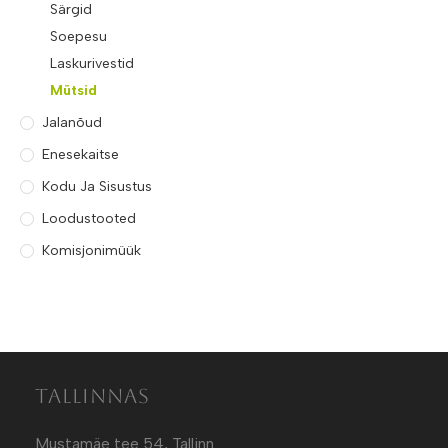
Särgid
Soepesu
Laskurivestid
Mütsid
Jalanõud
Enesekaitse
Kodu Ja Sisustus
Loodustooted
Komisjonimüük
Tallinnas
Mustamäe tee 54, Tallinn