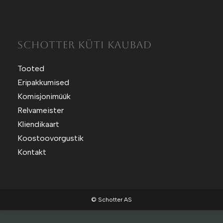
Sotuland T-Särgid
Sotuland T-shirts
SCHOTTER KÜTI KAUBAD
Tooted
Eripakkumised
Komisjonimüük
Relvameister
Kliendikaart
Koostoovorgustik
Kontakt
© Schotter AS