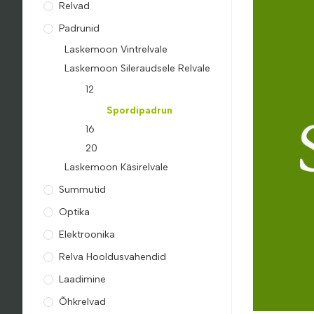
Relvad
Padrunid
Laskemoon Vintrelvale
Laskemoon Sileraudsele Relvale
12
Spordipadrun
16
20
Laskemoon Käsirelvale
Summutid
Optika
Elektroonika
Relva Hooldusvahendid
Laadimine
Õhkrelvad