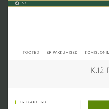
Skip
to
content
TOOTED
ERIPAKKUMISED
KOMISJONI
K.12
Kategooriad