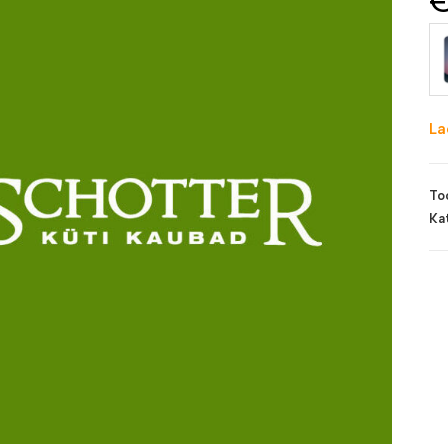
La
To
Ka