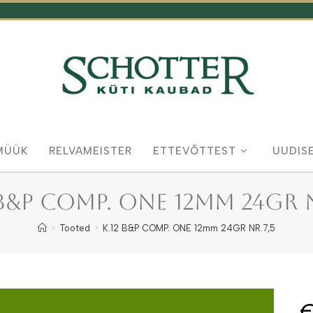
MÜÜK
RELVAMEISTER
ETTEVÕTTEST
UUDIS
 B&P COMP. ONE 12mm 24GR N
>
Tooted
>
K.12 B&P COMP. ONE 12mm 24GR NR.7,5