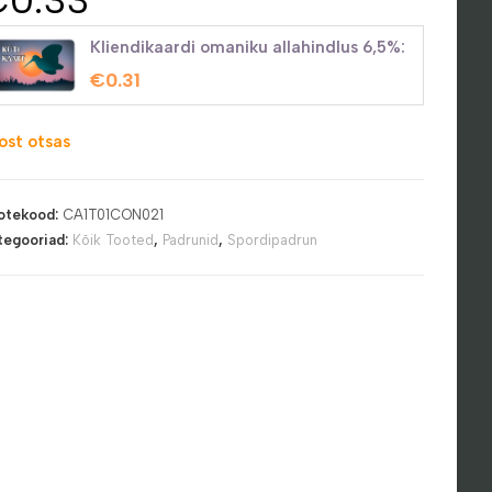
Kliendikaardi omaniku allahindlus 6,5%:
€
0.31
ost otsas
otekood:
CA1T01CON021
tegooriad:
Kõik Tooted
,
Padrunid
,
Spordipadrun