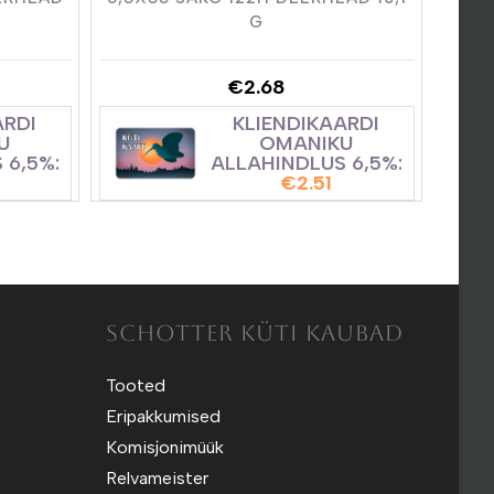
G
€
2.68
ARDI
KLIENDIKAARDI
U
OMANIKU
 6,5%:
ALLAHINDLUS 6,5%:
€
2.51
SCHOTTER KÜTI KAUBAD
Tooted
Eripakkumised
Komisjonimüük
Relvameister