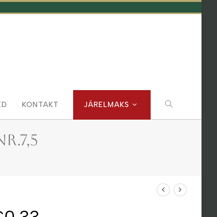
TOGGLE
ED
KONTAKT
JÄRELMAKS
WEBSITE
R.7,5
SEARCH
€
0.33