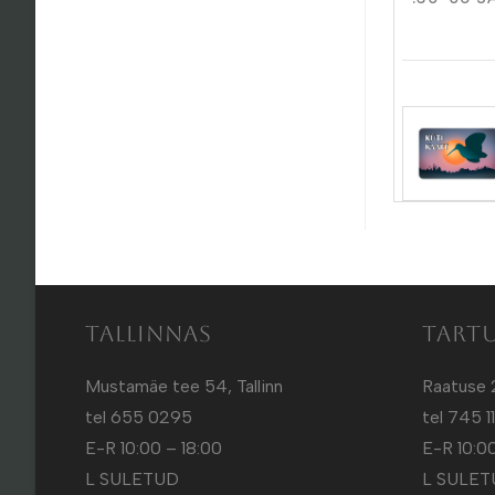
Tallinnas
Tart
Mustamäe tee 54, Tallinn
Raatuse 
tel 655 0295
tel 745 1
E-R 10:00 – 18:00
E-R 10:00
L SULETUD
L SULE