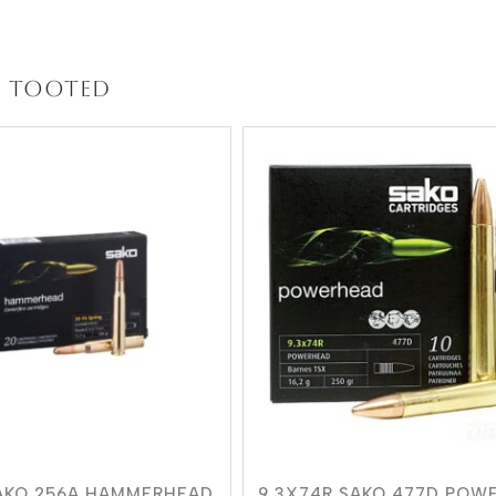
 tooted
SAKO 256A HAMMERHEAD
9,3X74R SAKO 477D POW