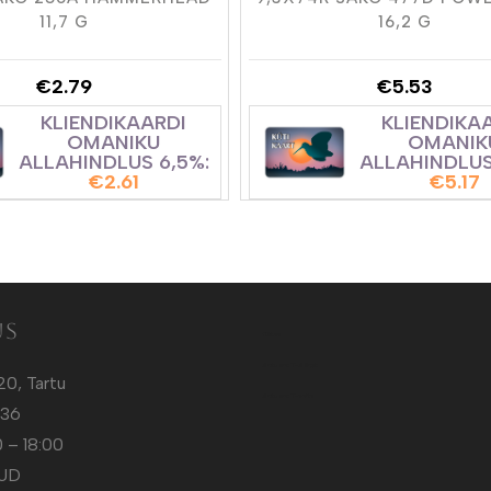
11,7 G
16,2 G
€
2.79
€
5.53
KLIENDIKAARDI
KLIENDIKA
OMANIKU
OMANIK
ALLAHINDLUS 6,5%:
ALLAHINDLUS
€
2.61
€
5.17
us
Kütt.ee
Sotuland T-Särgid
20, Tartu
Sotuland T-shirts
136
 – 18:00
TUD