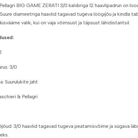
Pellagri BIG GAME ZERATI 3/0 kaliibriga 12 haavlipadrun on lood
 Suure diameetriga haavlid tagavad tugeva löögijõu ja kindla ta
usväärne valik, kui on vaja võimsust ja täpsust lähidistantsil.
dused:
12
urus: 3/0
a: Suurulukite jaht
aschieri & Pellagri
lijõud: 3/0 haavlid tagavad tugeva peatamisvõime ja sügava läbit
eks.