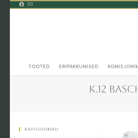
Skip
to
content
TOOTED
ERIPAKKUMISED
KOMISJONI
K.12 Basc
Kategooriad