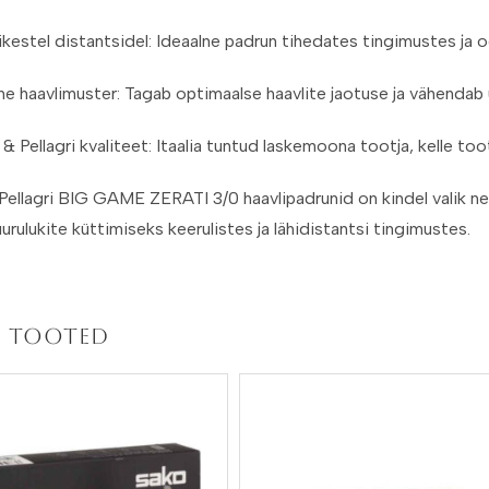
ikestel distantsidel: Ideaalne padrun tihedates tingimustes ja
ne haavlimuster: Tagab optimaalse haavlite jaotuse ja vähendab u
 & Pellagri kvaliteet: Itaalia tuntud laskemoona tootja, kelle to
Pellagri BIG GAME ZERATI 3/0 haavlipadrunid on kindel valik ne
urulukite küttimiseks keerulistes ja lähidistantsi tingimustes.
 tooted