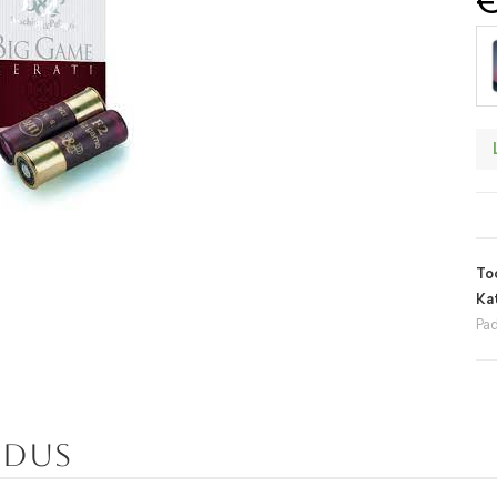
To
Ka
Pa
ldus