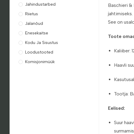
Jahindustarbed
Baschieri & 
jahtimiseks.
Riietus
See on usald
Jalanõud
Enesekaitse
Toote oma
Kodu Ja Sisustus
Kaliiber: 
Loodustooted
Komisjonimüük
Haavli su
Kasutusal
Tootja: B
Eelised:
Suur haav
surmamis