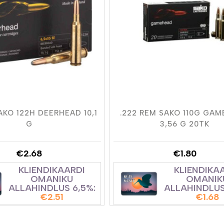
AKO 122H DEERHEAD 10,1
.222 REM SAKO 110G GA
G
3,56 G 20TK
€
2.68
€
1.80
KLIENDIKAARDI
KLIENDIKA
OMANIKU
OMANIK
ALLAHINDLUS 6,5%:
ALLAHINDLUS
€
2.51
€
1.68