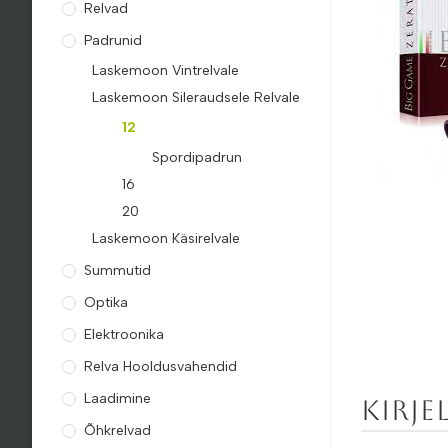
Relvad
Padrunid
Laskemoon Vintrelvale
Laskemoon Sileraudsele Relvale
12
Spordipadrun
16
20
Laskemoon Käsirelvale
Summutid
Optika
Elektroonika
Relva Hooldusvahendid
Laadimine
Kirje
Õhkrelvad