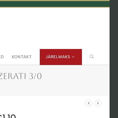
TOGGLE
ED
KONTAKT
JÄRELMAKS
WEBSITE
ZERATI 3/0
SEARCH
€
1.10