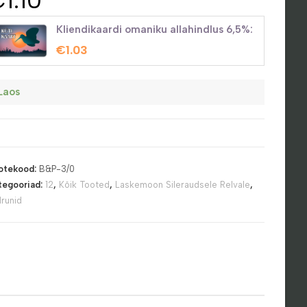
Kliendikaardi omaniku allahindlus 6,5%:
€
1.03
Laos
otekood:
B&P-3/0
tegooriad:
12
,
Kõik Tooted
,
Laskemoon Sileraudsele Relvale
,
drunid