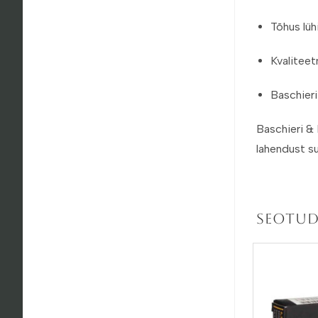
Tõhus lüh
Kvaliteet
Baschieri
Baschieri & 
lahendust su
Seotud