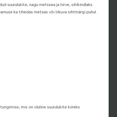
ud suurulukite, nagu metssea ja hirve, sihikindlaks
bamuse ka tihedas metsas või liikuva sihtmärgi puhul.
ungimise, mis on oluline suurulukite kiireks