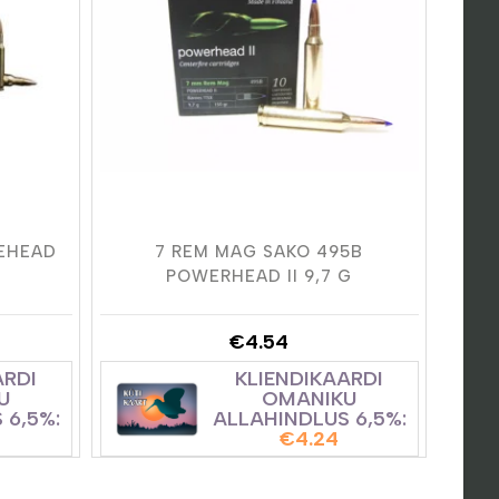
MEHEAD
7 REM MAG SAKO 495B
POWERHEAD II 9,7 G
€
4.54
ARDI
KLIENDIKAARDI
U
OMANIKU
 6,5%:
ALLAHINDLUS 6,5%:
€
4.24