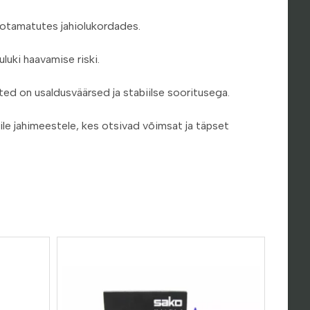
 ootamatutes jahiolukordades.
luki haavamise riski.
oted on usaldusväärsed ja stabiilse sooritusega.
ile jahimeestele, kes otsivad võimsat ja täpset