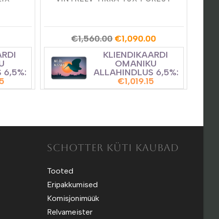
ALGNE
PRAEGUNE
€
1,560.00
€
1,090.00
HIND
HIND
OLI:
ON:
ARDI
KLIENDIKAARDI
€1,560.00.
€1,090.00.
U
OMANIKU
 6,5%:
ALLAHINDLUS 6,5%:
65
€
1,019.15
SCHOTTER KÜTI KAUBAD
Tooted
Eripakkumised
Komisjonimüük
Relvameister