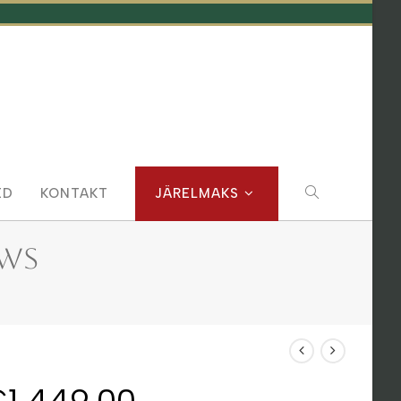
TOGGLE
ED
KONTAKT
JÄRELMAKS
WEBSITE
 WS
SEARCH
€
1,449.00