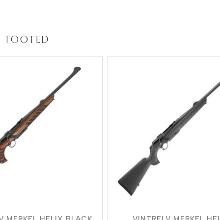
 tooted
V MERKEL HELIX BLACK
VINTRELV MERKEL HE