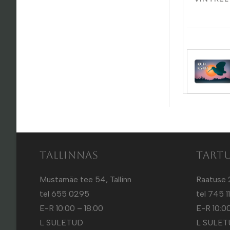
Tallinnas
Tart
Mustamäe tee 54, Tallinn
Raatuse 
tel 655 0295
tel 745 1
E-R 10:00 – 18:00
E-R 10:00
L SULETUD
L SULE