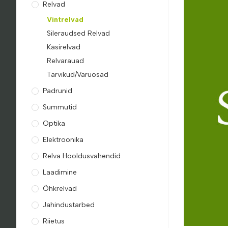
Relvad
Vintrelvad
Sileraudsed Relvad
Käsirelvad
Relvarauad
Tarvikud/Varuosad
Padrunid
Summutid
Optika
Elektroonika
Relva Hooldusvahendid
Laadimine
Õhkrelvad
Jahindustarbed
Riietus