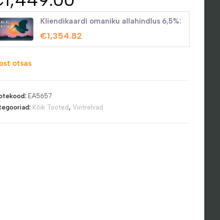
Kliendikaardi omaniku allahindlus 6,5%:
€
1,354.82
ost otsas
otekood:
EA5657
tegooriad:
Kõik Tooted
,
Vintrelvad