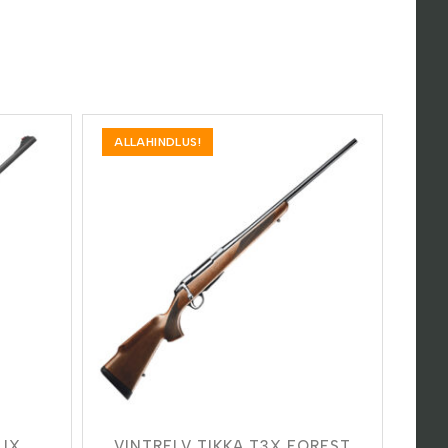
ALLAHINDLUS!
LIX
VINTRELV TIKKA T3X FOREST