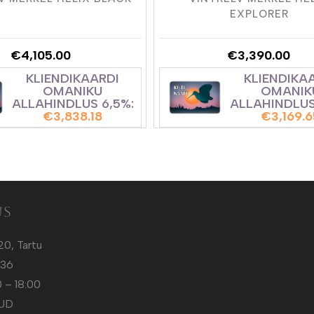
EXPLORER
€
4,105.00
€
3,390.00
KLIENDIKAARDI
KLIENDIKA
OMANIKU
OMANIK
ALLAHINDLUS 6,5%:
ALLAHINDLUS
€
3,838.18
€
3,169.
us
Kütt.ee
Sotuland T-Särgid
20, Tartu
Sotuland T-shirts
136
 – 18:00
TUD