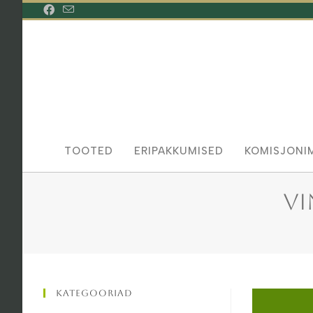
Skip
to
content
TOOTED
ERIPAKKUMISED
KOMISJONI
Vi
Kategooriad