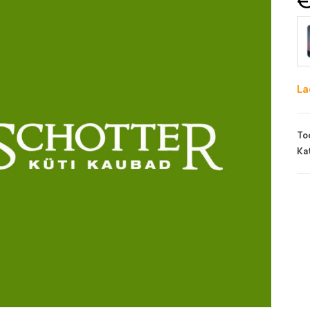
La
To
Ka