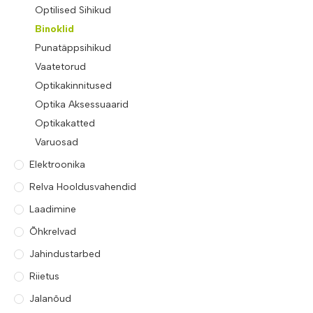
Optilised Sihikud
Binoklid
Punatäppsihikud
Vaatetorud
Optikakinnitused
Optika Aksessuaarid
Optikakatted
Varuosad
Elektroonika
Relva Hooldusvahendid
Laadimine
Õhkrelvad
Jahindustarbed
Riietus
Jalanõud