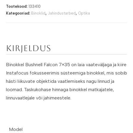
Tootekood:
133410
Kategooriad:
Binoklid
,
Jahindustarbed
,
Optika
Kirjeldus
Binokkel Bushnell Falcon 7×35 on laia vaateväljaga ja kiire
Instafocus fokusseerimis süsteemiga binokkel, mis sobib
hästi liikuvate objektida vaatlemiseks nagu linnud ja
loomad. Taskukohase hinnaga binokkel matkajatele,
linnuvaatlejale või jahimeestele.
Model