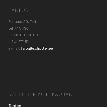
Tartus
Raatuse 20, Tartu
tel 745 1136
E-R 10:00 – 18:00
L SULETUD
e-mail:
tartu@schotter.ee
Kütt.ee
Sotuland T-Särgid
Sotuland T-shirts
SCHOTTER KÜTI KAUBAD
Tooted