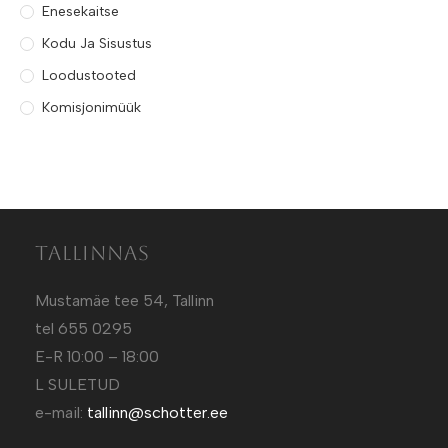
Enesekaitse
Kodu Ja Sisustus
Loodustooted
Komisjonimüük
Tallinnas
Mustamäe tee 54, Tallinn
tel 655 0295
E-R 10:00 – 18:00
L SULETUD
e-mail:
tallinn@schotter.ee