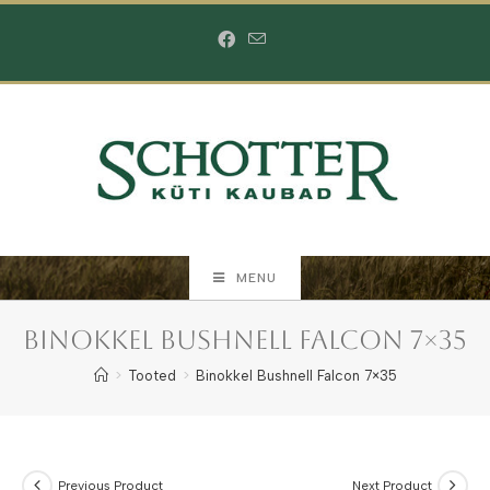
Skip
to
content
MENU
Binokkel Bushnell Falcon 7×35
>
Tooted
>
Binokkel Bushnell Falcon 7×35
Previous Product
Next Product