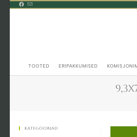
Skip
to
content
TOOTED
ERIPAKKUMISED
KOMISJONI
9,3
Kategooriad