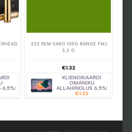
MERHEAD
.223 REM SAKO 105G RANGE FMJ
3,2 G
€
1.32
ARDI
KLIENDIKAARDI
U
OMANIKU
 6,5%:
ALLAHINDLUS 6,5%:
€
1.23