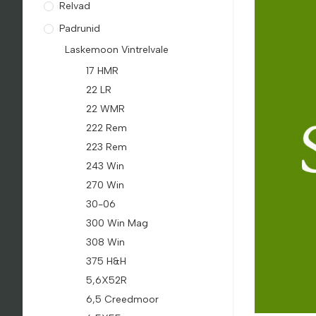
Relvad
Padrunid
Laskemoon Vintrelvale
17 HMR
22 LR
22 WMR
222 Rem
223 Rem
243 Win
270 Win
30-06
300 Win Mag
308 Win
375 H&H
5,6X52R
6,5 Creedmoor