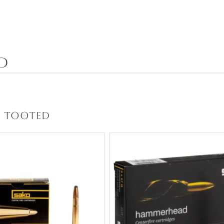
d
 tooted