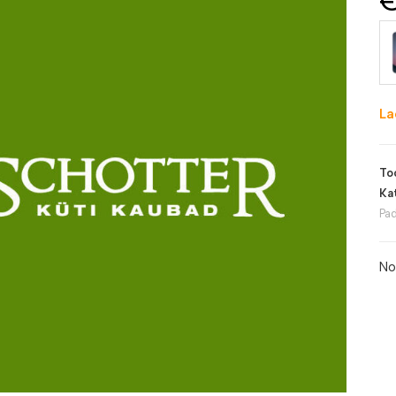
La
To
Ka
Pa
No