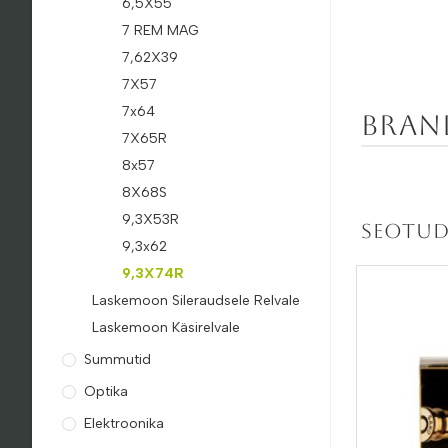
6,5X55
7 REM MAG
7,62X39
7X57
7x64
Bran
7X65R
8x57
8X68S
9,3X53R
Seotud
9,3x62
9,3X74R
Laskemoon Sileraudsele Relvale
Laskemoon Käsirelvale
Summutid
Optika
Elektroonika