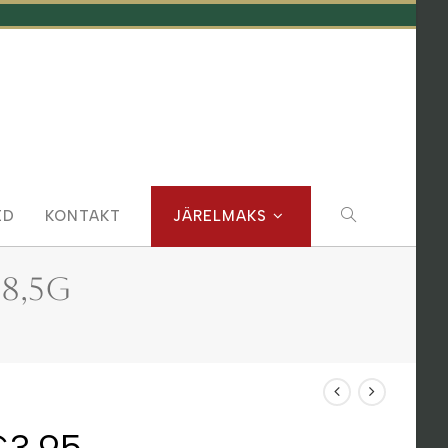
TOGGLE
ED
KONTAKT
JÄRELMAKS
WEBSITE
8,5g
SEARCH
€
3.95