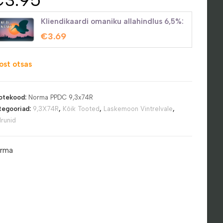
Kliendikaardi omaniku allahindlus 6,5%:
€
3.69
ost otsas
otekood:
Norma PPDC 9,3x74R
tegooriad:
9,3X74R
,
Kõik Tooted
,
Laskemoon Vintrelvale
,
drunid
rma