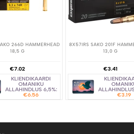
SAKO 266D HAMMERHEAD
8X57IRS SAKO 201F HAM
18,5 G
13,0 G
€
7.02
€
3.41
KLIENDIKAARDI
KLIENDIKA
OMANIKU
OMANIK
ALLAHINDLUS 6,5%:
ALLAHINDLUS
€
6.56
€
3.19