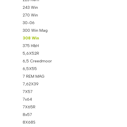
243 Win
270 Win
30-06
300 Win Mag
308 Win
375 H&H
5,6X52R
6,5 Creedmoor
6,5X55
7 REM MAG
7,62X39
7X57
7x64
7X65R
8x57
8X68S