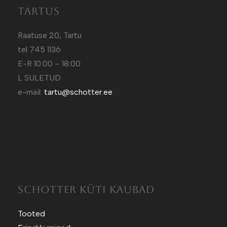
Tartus
Raatuse 20, Tartu
tel 745 1136
E-R 10:00 – 18:00
L SULETUD
e-mail:
tartu@schotter.ee
Kütt.ee
Sotuland T-Särgid
Sotuland T-shirts
SCHOTTER KÜTI KAUBAD
Tooted