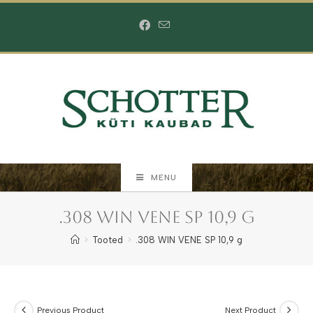
Skip
to
content
MENU
.308 WIN VENE SP 10,9 g
>
Tooted
>
.308 WIN VENE SP 10,9 g
Previous Product
Next Product