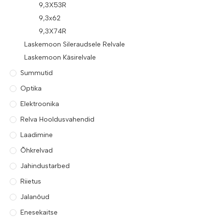
9,3X53R
9,3x62
9,3X74R
Laskemoon Sileraudsele Relvale
Laskemoon Käsirelvale
Summutid
Optika
Elektroonika
Relva Hooldusvahendid
Laadimine
Õhkrelvad
Jahindustarbed
Riietus
Jalanõud
Enesekaitse