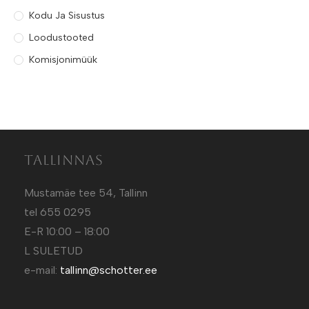
Kodu Ja Sisustus
Loodustooted
Komisjonimüük
Tallinnas
Mustamäe tee 54, Tallinn
tel 655 0295
E-R 10:00 – 18:00
L SULETUD
e-mail:
tallinn@schotter.ee