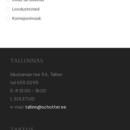
Loodustooted
Komisjonimüük
Tallinnas
Mustamäe tee 54, Tallinn
tel 655 0295
E-R 10:00 – 18:00
L SULETUD
e-mail:
tallinn@schotter.ee
Tartus