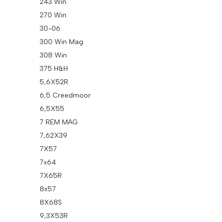
243 Win
270 Win
30-06
300 Win Mag
308 Win
375 H&H
5,6X52R
6,5 Creedmoor
6,5X55
7 REM MAG
7,62X39
7X57
7x64
7X65R
8x57
8X68S
9,3X53R