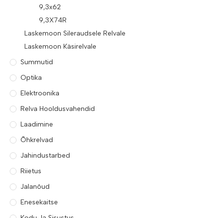
9,3x62
9,3X74R
Laskemoon Sileraudsele Relvale
Laskemoon Käsirelvale
Summutid
Optika
Elektroonika
Relva Hooldusvahendid
Laadimine
Õhkrelvad
Jahindustarbed
Riietus
Jalanõud
Enesekaitse
Kodu Ja Sisustus