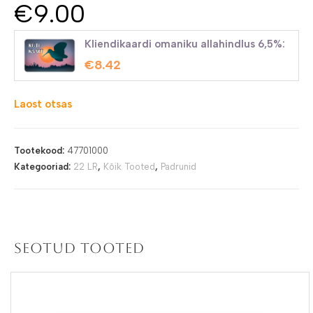
€
9.00
Kliendikaardi omaniku allahindlus 6,5%:
€
8.42
Laost otsas
Tootekood:
47701000
Kategooriad:
22 LR
,
Kõik Tooted
,
Padrunid
Seotud tooted