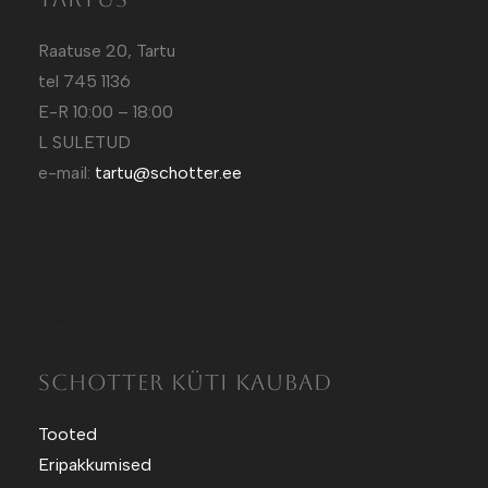
Raatuse 20, Tartu
tel 745 1136
E-R 10:00 – 18:00
L SULETUD
e-mail:
tartu@schotter.ee
Kütt.ee
Sotuland T-Särgid
Sotuland T-shirts
SCHOTTER KÜTI KAUBAD
Tooted
Eripakkumised