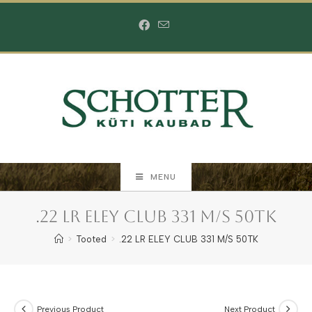
Skip
to
content
MENU
.22 LR ELEY CLUB 331 M/S 50TK
>
Tooted
>
.22 LR ELEY CLUB 331 M/S 50TK
Previous Product
Next Product