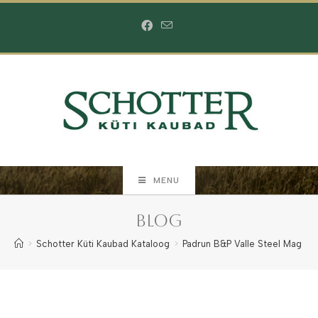
Skip
to
content
MENU
Blog
>
Schotter Küti Kaubad Kataloog
>
Padrun B&P Valle Steel Mag 33