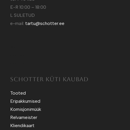
E-R 10:00 – 18:00
L SULETUD
e-mail:
tartu@schotter.ee
Kütt.ee
Sotuland T-Särgid
Sotuland T-shirts
SCHOTTER KÜTI KAUBAD
Tooted
Eripakkumised
Komisjonimüük
Relvameister
Kliendikaart