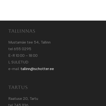
Tallinnas
Mustamäe tee 54, Tallinn
tel 655 0295
E-R 10:00 – 18:00
L SULETUD
e-mail:
tallinn@schotter.ee
Tartus
Raatuse 20, Tartu
tel 745 1136