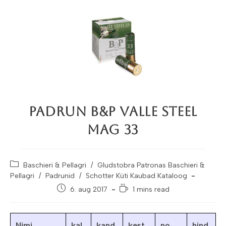
Padrun B&P Valle Steel
Mag 33
Post
Baschieri & Pellagri
/
Gludstobra Patronas Baschieri &
category:
Pellagri
/
Padrunid
/
Schotter Küti Kaubad Kataloog
Post
Reading
6. aug 2017
1 mins read
published:
time:
Nimi
kal
kand
kest
no
hind